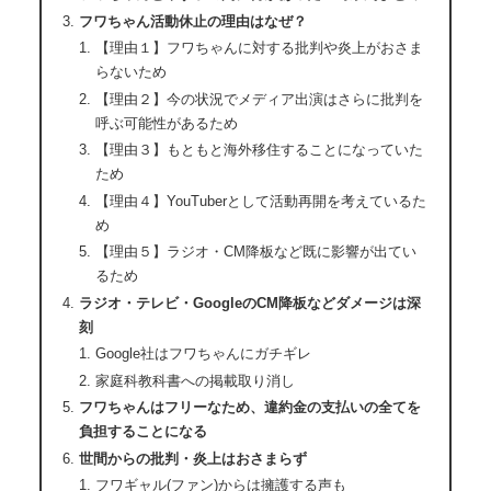
フワちゃん活動休止の理由はなぜ？
【理由１】フワちゃんに対する批判や炎上がおさま
らないため
【理由２】今の状況でメディア出演はさらに批判を
呼ぶ可能性があるため
【理由３】もともと海外移住することになっていた
ため
【理由４】YouTuberとして活動再開を考えているた
め
【理由５】ラジオ・CM降板など既に影響が出てい
るため
ラジオ・テレビ・GoogleのCM降板などダメージは深
刻
Google社はフワちゃんにガチギレ
家庭科教科書への掲載取り消し
フワちゃんはフリーなため、違約金の支払いの全てを
負担することになる
世間からの批判・炎上はおさまらず
フワギャル(ファン)からは擁護する声も