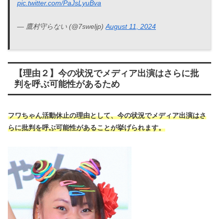
pic.twitter.com/PaJsLyuBva
— 鷹村守らない (@7sweljp)
August 11, 2024
【理由２】今の状況でメディア出演はさらに批
判を呼ぶ可能性があるため
フワちゃん活動休止の理由として、今の状況でメディア出演はさ
らに批判を呼ぶ可能性がある
ことが挙げられます。