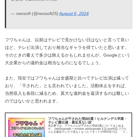
— neosoft (@neosoft25)
August 6, 2024
フワちゃんは、以前はテレビで見かけない日はないと言って良い
ほど、テレビ出演しており相当なギャラを得ていたと思います。
そのときの蓄えで多少は賄えるかもしれませんが、Googleという
大企業からの違約金は相当なものになるでしょう。
また、現在ではフワちゃんは全盛期と比べてテレビ出演は減って
おり、「干された」とも言われていました。活動休止をすれば、
当然収入も各段に減るため、莫大な違約金を返済するのは難しい
のではないかと思われます。
フワちゃんが干された理由5選！ヒルナンデス卒業・
テレビ露出減・最近見ない訳
本記事では、フワちゃんが干された理由5選についてまとめま
す。 (adsbygoogle = window.adsbygoogle || []).push({});フワち
ゃんを最近テレビで見なくなった？ネットやSNS等では、「フワ
ちゃんを最近...