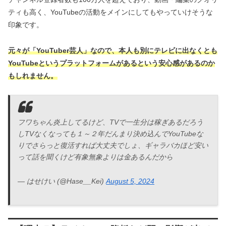
ティも高く、YouTubeの活動をメインにしてもやっていけそうな
印象です。
元々が「YouTuber芸人」なので、本人も別にテレビに出なくとも
YouTubeというプラットフォームがあるという安心感があるのか
もしれません。
フワちゃん炎上してるけど、TVで一生分は稼ぎあるだろう
しTVなくなっても１～２年だんまり決め込んでYouTubeな
りでさらっと復活すれば大丈夫でしょ、ギャラバカほど安い
って話を聞くけど有象無象よりは金あるんだから
— はせけい (@Hase__Kei)
August 5, 2024