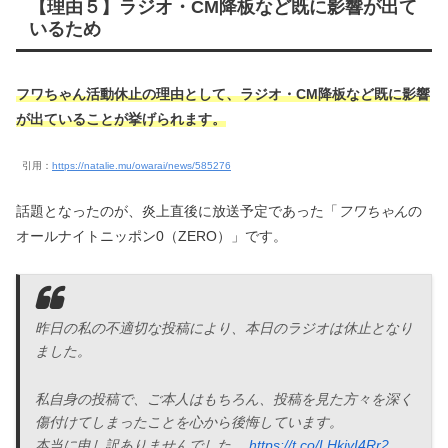
【理由５】ラジオ・CM降板など既に影響が出て
いるため
フワちゃん活動休止の理由として、ラジオ・CM降板など既に影響
が出ている
ことが挙げられます。
引用：
https://natalie.mu/owarai/news/585276
話題となったのが、炎上直後に放送予定であった「
フワちゃん
の
オールナイトニッポン0（ZERO）」です。
昨日の私の不適切な投稿により、本日のラジオは休止となり
ました。
私自身の投稿で、ご本人はもちろん、投稿を見た方々を深く
傷付けてしまったことを心から後悔しています。
本当に申し訳ありませんでした。
https://t.co/LHkjvI4Rr2