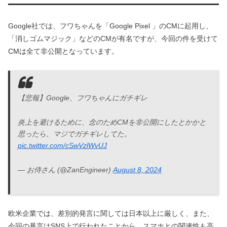
Google社では、フワちゃんを「Google Pixel 」のCMに起用し、
「消しゴムマジック」などのCMが有名ですが、今回の件を受けて
CMは全て非公開となっています。
【悲報】Google、フワちゃんにガチギレ
炎上を避けるために、念のためCMを非公開にしたとかかと
思ったら、マジでガチギレしてた。
pic.twitter.com/cSwVzlWvUJ
— お侍さん (@ZanEngineer)
August 8, 2024
欧米企業では、差別的発言に関しては日本以上に厳しく、また、
今回の暴言はSNS上で行われたことから、スマホとの関連性も高