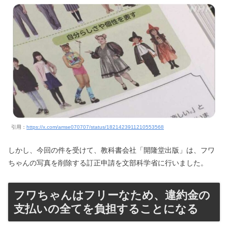
引用：
https://x.com/amse070707/status/1821423911210553568
しかし、今回の件を受けて、教科書会社「開隆堂出版」は、フワ
ちゃんの写真を削除する訂正申請を文部科学省に行いました。
フワちゃんはフリーなため、違約金の
支払いの全てを負担することになる