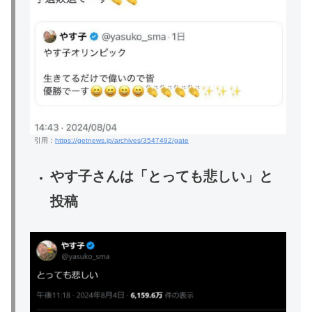
引用：
https://getnews.jp/archives/3547492/gate
やす子さんは「とっても悲しい」と
投稿