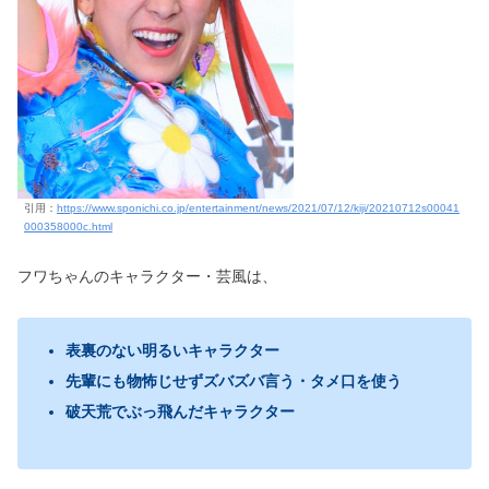
引用：
https://www.sponichi.co.jp/entertainment/news/2021/07/12/kiji/20210712s00041
000358000c.html
フワちゃんのキャラクター・芸風は、
表裏のない明るいキャラクター
先輩にも物怖じせずズバズバ言う・タメ口を使う
破天荒でぶっ飛んだキャラクター