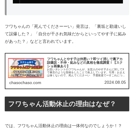
フワちゃんの「死んでくださーーい」発言は、「裏垢と勘違いし
て誤爆した？」「自分が干され気味だからといってやす子に妬み
があった？」などと言われています。
フワちゃんとやす子は仲悪い？即ツイ消しで裏アカ
誤爆説・不仲・妬みなどの真相を徹底調査！【スク
ショ画像あり】
お笑いタレントのフワちゃんが、女芸人のやす子さんに対してX
で暴言のような投稿をしたことで炎上しています。引用：おまえ
は偉くないので、死んでくださーい 予選敗退でーすこれについ
て、本記事ではこの記事を読んで分かることフワちゃんとやす子
2024.08.05
は仲悪い...
chasochaso.com
フワちゃん活動休止の理由はなぜ？
では、フワちゃん活動休止の理由は一体何なのでしょうか！？