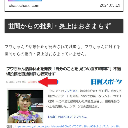
2024.03.19
chasochaso.com
世間からの批判・炎上はおさまらず
フワちゃんの活動休止が発表されて以降も、フワちゃんに対する
世間からの批判・炎上はおさまっていません。
引用：
https://news.yahoo.co.jp/articles/ceb76bd5a75637e28ee953c3c1e71fef14a88a