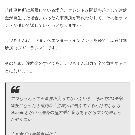
芸能事務所に所属している場合、タレントが問題を起こして違約
金が発生した場合、いったん事務所が肩代わりして、その後タレ
ントが働いて返していく形となりますが、
フワちゃんは、ワタナベエンターテインメントを経て、現在は無
所属（
フリー
ランス）です。
そのため、違約金のすべてを、フワちゃん自身で全て負担するこ
とになります。
フワちゃんって今事務所入ってないんやろ、それでCM全部
降板になったら違約金全部本人に飛んでくるわけでしかも
Googleとかいう海外の超大手企業もあるからマジで終わっ
たやんコレ
まぁ全ては自業自得だよ