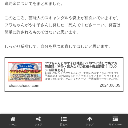
違約金についてをまとめました。
このところ、芸能人のスキャンダルや炎上が相次いでいますが、
フワちゃんがやす子さんに発した「死んでくださーーい」発言は
簡単に許されるものではないと思います。
しっかり反省して、自分を見つめ直してほしいと思います。
フワちゃんとやす子は仲悪い？即ツイ消しで裏アカ
誤爆説・不仲・妬みなどの真相を徹底調査！【スク
ショ画像あり】
お笑いタレントのフワちゃんが、女芸人のやす子さんに対してX
で暴言のような投稿をしたことで炎上しています。引用：おまえ
は偉くないので、死んでくださーい 予選敗退でーすこれについ
て、本記事ではこの記事を読んで分かることフワちゃんとやす子
2024.08.05
は仲悪い...
chasochaso.com
ホーム
シェア
目次へ
トップ
サイドバー