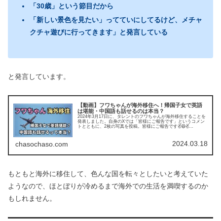
「30歳」という節目だから
「新しい景色を見たい」ってていにしてるけど、メチャ
クチャ遊びに行ってきます」と発言している
と発言しています。
【動画】フワちゃんが海外移住へ！帰国子女で英語
は堪能・中国語も話せるのは本当？
2024年3月17日に、タレントのフワちゃんが海外移住することを
発表しました。自身のXでは「皆様にご報告です」というコメン
トとともに、2枚の写真を投稿。皆様にご報告です✌️😆✌️
pic.twitter.com/FEtaVJJAOc— フワ...
2024.03.18
chasochaso.com
もともと海外に移住して、色んな国を転々としたいと考えていた
ようなので、ほとぼりが冷めるまで海外での生活を満喫するのか
もしれません。