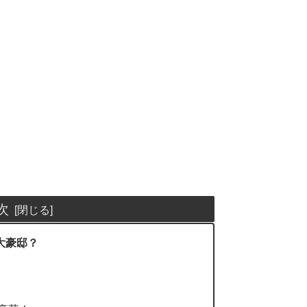
次
大豪邸？