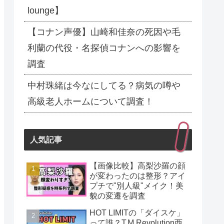
lounge】
【コナン声優】山崎和佳奈の死因や毛
利蘭の代役・名探偵コナンへの影響を
調査
中村珠緒は今なにしてる？病気の噂や
高級老人ホームについて調査！
人気記事
【画像比較】高梨沙羅の顔
が変わったのは整形？アイ
プチで"別人級"メイク！美
貌の変遷を調査
HOT LIMITの「ダイスケ」
って誰？T.M.Revolution西