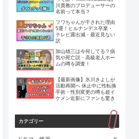
川貴教のプロデューサーの
名前って本当？
フワちゃんが干された理由
5選！ヒルナンデス卒業・
テレビ露出減・最近見ない
訳
加山雄三は今何してる？病
気や死亡説・高級老人ホー
ムの噂を調査！
【最新画像】氷川きよしが
活動再開へ 休止中に性転換
手術・性別変更の噂も超イ
ケメン近影にファンも驚き
カテゴリー