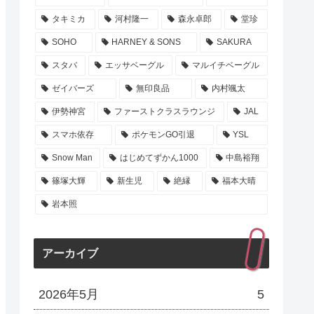
タキミカ
河村隆一
森永卓郎
堂珍
SOHO
HARNEY & SONS
SAKURA
スタバ
エッサベーグル
マルイチベーグル
ゼイバーズ
無印良品
内村颯太
伊勢神宮
ファーストクラスラウンジ
JAL
スマホ依存
ポケモンGO引退
YSL
Snow Man
はじめてずかん1000
中島裕翔
篠塚大輝
新生児
絶縁
福本大晴
岩本照
アーカイブ
2026年5月
5