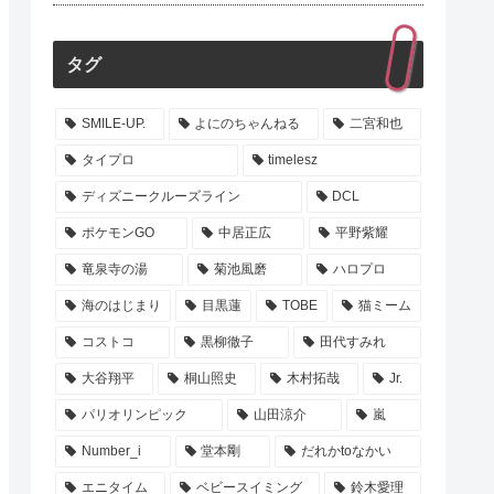
タグ
SMILE-UP.
よにのちゃんねる
二宮和也
タイプロ
timelesz
ディズニークルーズライン
DCL
ポケモンGO
中居正広
平野紫耀
竜泉寺の湯
菊池風磨
ハロプロ
海のはじまり
目黒蓮
TOBE
猫ミーム
コストコ
黒柳徹子
田代すみれ
大谷翔平
桐山照史
木村拓哉
Jr.
パリオリンピック
山田涼介
嵐
Number_i
堂本剛
だれかtoなかい
エニタイム
ベビースイミング
鈴木愛理