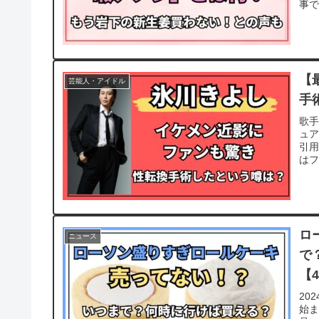
事で
【
芸能人・アイドル
手
歌
ュ
引
はフ
ロ
ニュース
で
【
20
始ま