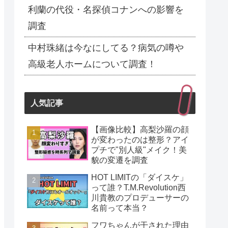
利蘭の代役・名探偵コナンへの影響を
調査
中村珠緒は今なにしてる？病気の噂や
高級老人ホームについて調査！
人気記事
【画像比較】高梨沙羅の顔
が変わったのは整形？アイ
プチで"別人級"メイク！美
貌の変遷を調査
HOT LIMITの「ダイスケ」
って誰？T.M.Revolution西
川貴教のプロデューサーの
名前って本当？
フワちゃんが干された理由