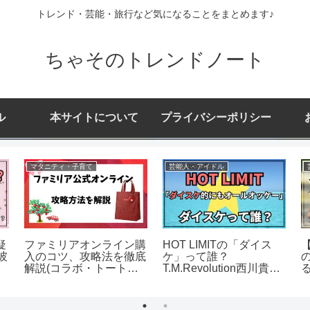
トレンド・芸能・旅行など気になることをまとめます♪
ちゃそのトレンドノート
ル
本サイトについて
プライバシーポリシー
マタニティ・子育て
芸能人・アイドル
疑
ファミリアオンライン購
HOT LIMITの「ダイス
彼
入のコツ、攻略法を徹底
ケ」って誰？
解説(コラボ・トート・
T.M.Revolution西川貴教
シュパット等)
のプロデューサーの名前
って本当？
1