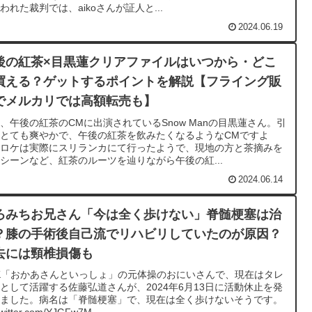
われた裁判では、aikoさんが証人と...
2024.06.19
後の紅茶×目黒蓮クリアファイルはいつから・どこ
買える？ゲットするポイントを解説【フライング販
でメルカリでは高額転売も】
、午後の紅茶のCMに出演されているSnow Manの目黒蓮さん。引
とても爽やかで、午後の紅茶を飲みたくなるようなCMですよ
。ロケは実際にスリランカにて行ったようで、現地の方と茶摘みを
シーンなど、紅茶のルーツを辿りながら午後の紅...
2024.06.14
ろみちお兄さん「今は全く歩けない」脊髄梗塞は治
？膝の手術後自己流でリハビリしていたのが原因？
去には頸椎損傷も
K「おかあさんといっしょ」の元体操のおにいさんで、現在はタレ
として活躍する佐藤弘道さんが、2024年6月13日に活動休止を発
しました。病名は「脊髄梗塞」で、現在は全く歩けないそうです。