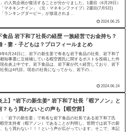
」の人気企画が復活することが分かりました。1週目（6月28日）
「マネキンナイン」（元・マネキンファイブ）2週目(7月5日)
「ランキングダービー」が放送されま...
2024.06.25
下食品 岩下和了社長の経歴 一族経営でお金持ち？
婚・妻・子どもは？プロフィールまとめ
24年6月24日に、岩下の新生姜で有名な岩下食品の社長、岩下和了
が都知事選に立候補している暇空茜氏に関するポストを投稿した件
、現在炎上中です。岩下食品は、岩下家が代々経営しており、岩下
社長は4代目。現在の社長になってから、岩下の...
2024.06.24
炎上】”岩下の新生姜” 岩下和了社長「暇アノン」と
何？もう買わないとの声も【暇空茜】
用：「岩下の新生姜」で有名な岩下食品の社長である岩下和了氏
、暇空支持者（暇アノン）であることが判明し、世間では岩下の新
姜、もう買わない！！！という声が広がっています。そこで、本記