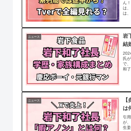
ん！
は、
は、
岩
ニュース
結
20
氏
で
和了
【
ニュース
は
引
が
生