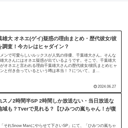
葉雄大 オネエ(ゲイ)疑惑の理由まとめ・歴代彼女/彼
を調査！今カレはヒャダイン？
ケメンで可愛らしいルックスが人気の俳優、千葉雄大さん。そんな
葉雄大さんにはオネエ疑惑が出ているようです。そこで、千葉雄大
がオネエと言われる理由千葉雄大さんの歴代彼女/彼氏まとめヒャ
ンと付き合っているという噂は本当！？について、ま...
2024.06.27
れスノ2時間半SP 2時間しか放送ない・当日放送な
地域も？Tverで見れる？【ひみつの嵐ちゃん！が復
】
S「それSnow Manにやらせて下さいSP」にて、「ひみつの嵐ちゃ