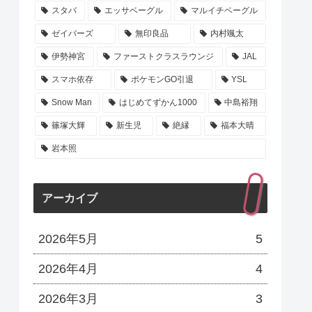
スタバ
エッサベーグル
マルイチベーグル
ゼイバーズ
無印良品
内村颯太
伊勢神宮
ファーストクラスラウンジ
JAL
スマホ依存
ポケモンGO引退
YSL
Snow Man
はじめてずかん1000
中島裕翔
篠塚大輝
新生児
絶縁
福本大晴
岩本照
アーカイブ
2026年5月
5
2026年4月
4
2026年3月
3