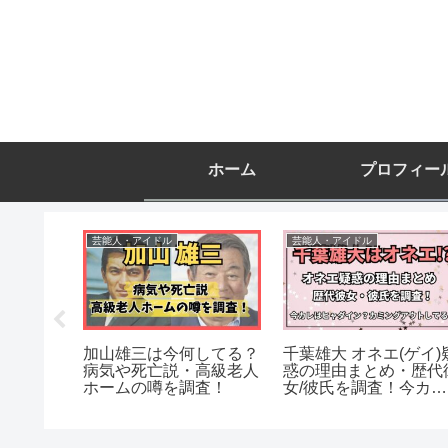
ホーム
プロフィー
芸能人・アイドル
芸能人・アイドル
自宅住所
加山雄三は今何してる？
千葉雄大 オネエ(ゲイ)
の大豪
病気や死亡説・高級老人
惑の理由まとめ・歴代
盗被害の
ホームの噂を調査！
女/彼氏を調査！今カレ
はヒャダイン？