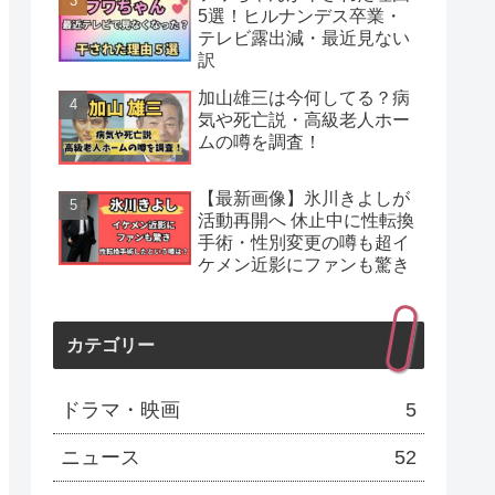
5選！ヒルナンデス卒業・
テレビ露出減・最近見ない
訳
加山雄三は今何してる？病
気や死亡説・高級老人ホー
ムの噂を調査！
【最新画像】氷川きよしが
活動再開へ 休止中に性転換
手術・性別変更の噂も超イ
ケメン近影にファンも驚き
カテゴリー
ドラマ・映画
5
ニュース
52