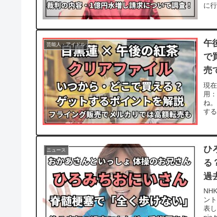
に行
午
芸能人・アイドル
で
売
現在
用：
ね
する
ひ
ニュース
る
過
NH
ント
表