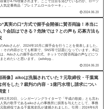
容量が47%増量されます。ここで注目を浴びているのが、ローソ
人気定番商品「プレミアムロールケーキ」。...
2024.06.20
do”真実の口”方式で握手会開催に賛否両論！本当に
人？会話はできる？危険では？との声も 応募方法も
説
のAdoさんが、2024年10月に握手会を行うことを発表しました。
：その内容がとても斬新で、SNS等で話題になっています。本記
は、Adoさんの握手会の方式、ネットでの賛否両論の声などにつ
まとめたいと思います。 (adsbyg...
2024.06.20
顔画像】aikoは洗脳されていた？元取締役・千葉篤
は何をした？裁判の内容・1億円水増し請求につい
調査！
23年2月20日、シンガーソングライターで「平成の歌姫」とも言わ
人気の歌手であるaikoさんの事務所に損害を与えたとして、事務
元取締役である千葉篤史氏が逮捕されました。引用：2024年6月