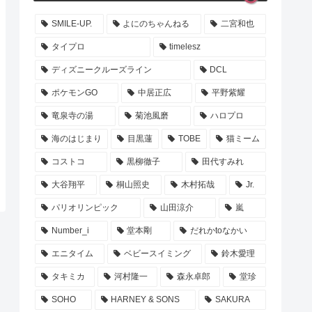
SMILE-UP.
よにのちゃんねる
二宮和也
タイプロ
timelesz
ディズニークルーズライン
DCL
ポケモンGO
中居正広
平野紫耀
竜泉寺の湯
菊池風磨
ハロプロ
海のはじまり
目黒蓮
TOBE
猫ミーム
コストコ
黒柳徹子
田代すみれ
大谷翔平
桐山照史
木村拓哉
Jr.
パリオリンピック
山田涼介
嵐
Number_i
堂本剛
だれかtoなかい
エニタイム
ベビースイミング
鈴木愛理
タキミカ
河村隆一
森永卓郎
堂珍
SOHO
HARNEY & SONS
SAKURA