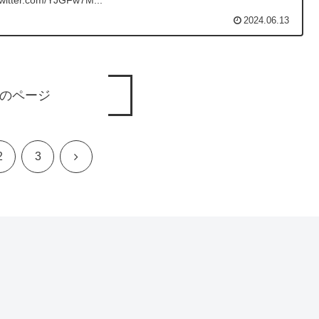
twitter.com/YJGFw7M...
2024.06.13
のページ
次
2
3
へ