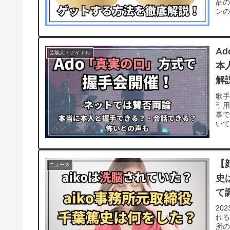
品の
ンの
A
芸能人・アイドル
本
解
歌手
引用
事で
いて
【
ニュース
史
て
20
れる
所の