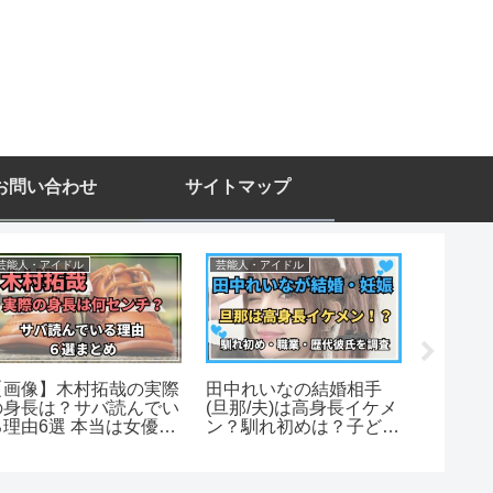
お問い合わせ
サイトマップ
芸能人・アイドル
芸能人・アイドル
芸能人・ア
【画像】木村拓哉の実際
田中れいなの結婚相手
佐野勇
の身長は？サバ読んでい
(旦那/夫)は高身長イケメ
ない？
る理由6選 本当は女優よ
ン？馴れ初めは？子ども
形した
りも低い？【公称
は授かり婚？匂わせはあ
は？
76cm】
った？