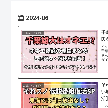
2024-06
千
芸能人・アイドル
氏
イ
千
さん
ダイ
そ
芸能人・アイドル
い
活
TB