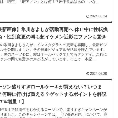
は「暇空」「暇アノン」とは何！？岩下食品はあの「いな...
2024.06.24
最新画像】氷川きよしが活動再開へ 休止中に性転換
術・性別変更の噂も超イケメン近影にファンも驚き
手の氷川きよしさんが、インスタグラムの更新を再開し、最新ビジ
アルを公開しました。その最新ビジュアルが話題を呼んでいます。
用：黒のスーツ姿に、髪はオールバックでとてもダンディ。これに
ァンの間でも驚きの声が広がっています。そこで、本記...
2024.06.20
ーソン盛りすぎロールケーキが買えない？いつま
？何時に行けば買える？ゲットするポイントを解説
47％増量！】
24年6月で49周年をむかえるローソンで、盛りすぎキャンペーンが
りました。このキャンペーンでは、「47都道府県」にかけて、商