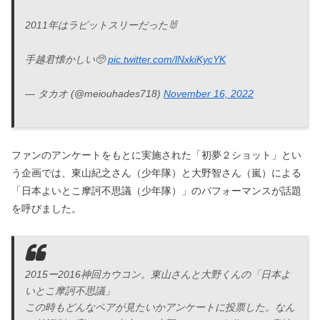
2011年はラビットスリーだった🐰
手越君懐かしい🥺
pic.twitter.com/lNxkiKycYK
— タカオ (@meiouhades718)
November 16, 2022
ファンのアンケートをもとに実施された「初夢２ショット」とい
う企画では、東山紀之さん（少年隊）と大野智さん（嵐）による
「日本よいとこ摩訶不思議（少年隊）」のパフォーマンスが話題
を呼びました。
2015ー2016神回カウコン。東山さんと大野くんの「日本よ
いとこ摩訶不思議」
この時もどんなペアが見たいかアンケートに投票した。なん