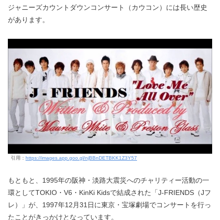
ジャニーズカウントダウンコンサート（カウコン）には長い歴史
があります。
引用：
https://images.app.goo.gl/njBBnDETBKK1Z3Y57
もともと、1995年の阪神・淡路大震災へのチャリティー活動の一
環としてTOKIO・V6・KinKi Kidsで結成された「J-FRIENDS（Jフ
レ）」が、1997年12月31日に東京・宝塚劇場でコンサートを行っ
たことがきっかけとなっています。