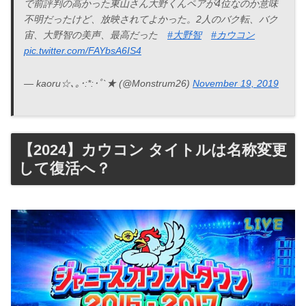
で前評判の高かった東山さん大野くんペアが4位なのか意味
不明だったけど、放映されてよかった。2人のバク転、バク
宙、大野智の美声、最高だった
#大野智
#カウコン
pic.twitter.com/FAYbsA6IS4
— kaoru☆､｡･:*:･ﾟ`★ (@Monstrum26)
November 19, 2019
【2024】カウコン タイトルは名称変更
して復活へ？