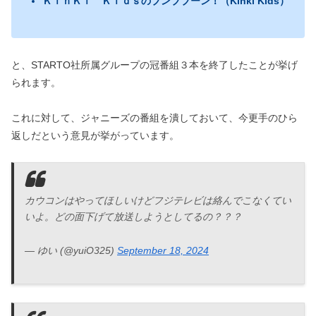
ＫｉｎＫｉ Ｋｉｄｓのブンブブーン！（Kinki Kids）
と、STARTO社所属グループの冠番組３本を終了したことが挙げ
られます。
これに対して、ジャニーズの番組を潰しておいて、今更手のひら
返しだという意見が挙がっています。
カウコンはやってほしいけどフジテレビは絡んでこなくてい
いよ。どの面下げて放送しようとしてるの？？？
— ゆい (@yuiO325)
September 18, 2024