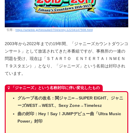
引用：
https://ameblo.jp/hirosuke0704/entry-12234147508.html
2003年から2022年までの19年間、「ジャニーズカウントダウンコ
ンサート」として放送されてきた本番組ですが、事務所の一連の
問題を受け、現在は「ＳＴＡＲＴＯ ＥＮＴＥＲＴＡＩＮＭＥＮ
Ｔ９スタエン）」となり、「ジャニーズ」という名前は封印され
ています。
「ジャニーズ」という名称封印に伴い変化したもの
グループ名の改名：関ジャニ∞→SUPER EIGHT、ジャニ
ーズWEST→WEST.、Sexy Zone→Timelesz
曲の封印：Hey！Say！JUMPデビュー曲「Ultra Music
Power」封印