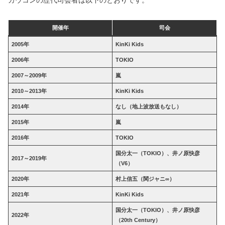
カウコンの歴代司会者は以下のとおりです。
開催年
司会
2005年
KinKi Kids
2006年
TOKIO
2007～2009年
嵐
2010～2013年
KinKi Kids
2014年
なし（地上波放送もなし）
2015年
嵐
2016年
TOKIO
国分太一（TOKIO）、井ノ原快彦
2017～2019年
（V6）
2020年
村上信五（関ジャニ∞）
2021年
KinKi Kids
国分太一（TOKIO）、井ノ原快彦
2022年
（20th Century）