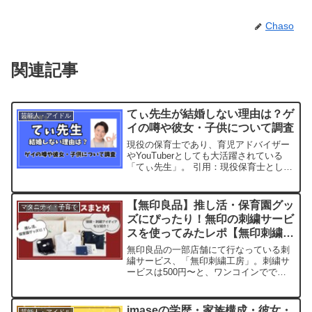
Chaso
関連記事
てぃ先生が結婚しない理由は？ゲ
芸能人・アイドル
イの噂や彼女・子供について調査
現役の保育士であり、育児アドバイザー
やYouTuberとしても大活躍されている
「てぃ先生」。 引用：現役保育士として
実体験を交えたアドバイスで多くのパ
パ・ママから支持を得ていますが、ネッ
ト上では「てぃ先生って結婚している
【無印良品】推し活・保育園グッ
マタニティ・子育て
の？」といった疑問を...
ズにぴったり！無印の刺繍サービ
スを使ってみたレポ【無印刺繍工
房】
無印良品の一部店舗にて行なっている刺
繍サービス、「無印刺繍工房」。刺繍サ
ービスは500円〜と、ワンコインででき
る破格のサービスです！ この投稿を
Instagramで見る 🐰💐(@_pyon208_)がシ
ェアした投稿ヲタ活界隈では、アンパン
imaseの学歴・家族構成・彼女・