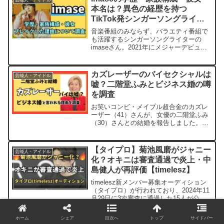
芸能人・アイドル
マ...
本名は？異色の経歴を持つ
TikTok発シンガーソングライタ
ー
音楽番組のみならず、バラエティ番組で
も活躍するシンガーソングライターの
imaseさん。2021年にメジャーデビュー
を果たし、2022年には名だたるアーティ
ストが楽曲を提供している「ポカリスエ
ット」CMの主題歌を手掛け、話題を集め
カズレーザーのバイセクシャルは
芸能人・アイドル
ました。im...
嘘？二階堂ふみとビジネス婚の噂
を調査
お笑いコンビ・メイプル超合金のカズレ
ーザー（41）さんが、女優の二階堂ふみ
（30）さんとの結婚を報告しました。ご
報告させていただきます
pic.twitter.com/JvSip6FgWf— カズレーザ
ー (@kazlasersub) Au...
【タイプロ】菊池風磨がジャニー
芸能人・アイドル
化？オキニは審査通過で炎上・中
島健人が再評価【timelesz】
timelesz新メンバー募集オーディション
（タイプロ）が行われており、2024年11
月29日に3次審査に通過した15人が公開
されました。この結果に、SNSなどネッ
トでは賛否両論の声が挙がっています。
ホーム
シェア
目次へ
トップ
サイドバー
タイプロ、やっぱり菊池風磨のオキニ枠