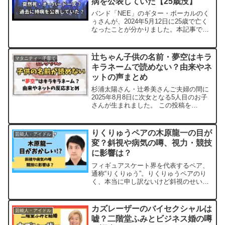
病を公表していた【25歳没】
バンド「NEE」のギター・ボーカルのく
ぅさんが、2024年5月12日に25歳で亡く
なったことが分かりました。本記事で
は、くぅ（村上蔵馬）さんが亡くなった
原因は？くぅ（村上蔵馬）さんは過去に
持病を公表していた件について上記につ
辻ちゃん子供の名前・夢空はキラ
マタニティ・子育て
いて、調べてみた...
キラネームで読めない？由来やネ
ットの声まとめ
杉浦太陽さん・辻希美さんご夫婦の間に
2025年8月8日に次女となる5人目のお子
さんが生まれました。 この投稿を
Instagramで見る 辻希美
tsujinozomi_official(@tsujinozomi_official
)がシェアした...
りくりゅうペアの木原龍一の目が
芸能人・アイドル
変？斜視や病気の噂、視力・競技
に影響は？
フィギュアスケート界を代表するペア、
通称“りくりゅう”。りくりゅうペアのり
く、本当に申し訳ないけど斜視のせいで
痩せたダンダスにしか見えなくなってき
ちゃった pic.twitter.com/N1fO3WKPqA—
木村唯人 禿げろ (@Man...
カズレーザーのバイセクシャルは
芸能人・アイドル
嘘？二階堂ふみとビジネス婚の噂