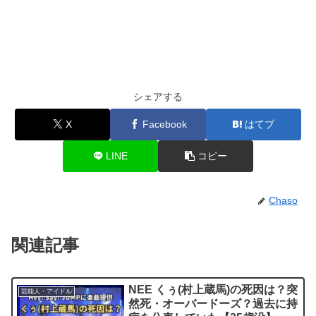
シェアする
X
Facebook
はてブ
LINE
コピー
Chaso
関連記事
NEE くぅ(村上蔵馬)の死因は？突
芸能人・アイドル
然死・オーバードーズ？過去に持