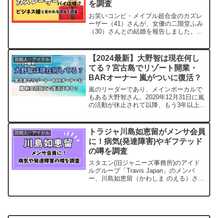
を調査
お笑いコンビ・メイプル超合金のカズレ
ーザー（41）さんが、女優の二階堂ふみ
（30）さんとの結婚を報告しました。ご
報告させていただきます
pic.twitter.com/JvSip6FgWf— カズレーザ
ー (@kazlasersub) Au...
【2024最新】大野智は現在何し
芸能人・アイドル
てる？宮古島でリゾート開業・
BARオーナー 嵐がついに復活？
嵐のリーダーであり、メインボーカルで
もある大野智さん。2020年12月31日に嵐
の活動が休止されて以降、もう3年以上表
舞台には登場していません。そんなな
か、2024年4月10に、嵐が新会社を設立
しました。嵐は今年デビュー25周年であ
トラジャ川島如恵留がメンサ会員
芸能人・アイドル
り、ファ...
に！病気(発達障害)やギフテッド
の噂を調査
スタエン(旧ジャニーズ事務所)のアイド
ルグループ「Travis Japan」のメンバ
ー、川島如恵留（かわしま のえる）さん
が、IQ上位2％のみが入会できる世界的
な高IQ団体MENSA（メンサ）の会員に
なったことを明かしました。筆者も初公
表の...