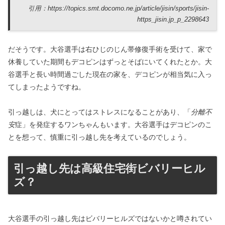
引用：https://topics.smt.docomo.ne.jp/article/jisin/sports/jisin-
https_jisin.jp_p_2298643
だそうです。大谷選手は右ひじのじん帯修復手術を受けて、家で
休養していた期間もデコピンはずっとそばにいてくれたとか。大
谷選手と長い時間過ごした現在の家を、デコピンが相当気に入っ
てしまったようですね。
引っ越しは、犬にとってはストレスになることがあり、「
分離不
安
症」を発症するワンちゃんもいます。大谷選手はデコピンのこ
とを想って、慎重に引っ越し先を考えているのでしょう。
引っ越し先は高級住宅街ビバリーヒル
ズ？
大谷選手の引っ越し先はビバリーヒルズではないかと噂されてい