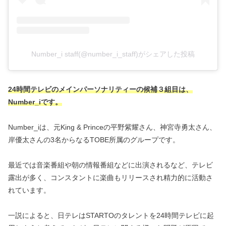
Number_i staff(@number_i_staff)がシェアした投稿
24時間テレビのメインパーソナリティーの候補３組目は、
Number_iです。
Number_iは、元King & Princeの平野紫耀さん、神宮寺勇太さん、
岸優太さんの3名からなるTOBE所属のグループです。
最近では音楽番組や朝の情報番組などに出演されるなど、テレビ
露出が多く、コンスタントに楽曲もリリースされ精力的に活動さ
れています。
一説によると、日テレはSTARTOのタレントを24時間テレビに起