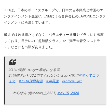
JO1は、日本のボーイズグループで、日本の吉本興業と韓国のエ
ンタテインメント企業CJ ENMによる合弁会社のLAPONEエンタテ
インメントに所属しています。
最近では歌番組だけでなく、バラエティー番組やドラマにも出演
しており、日テレの「超無敵クラス」や「満天☆青空レストラ
ン」などにも出演がありました。
JO1の笑顔いいな〜幸せになる😊
24時間テレビJO1でてくれないかなぁ〜(願望)
#笑ってコラ
えて
#JO1
#河野純喜
#川尻蓮
@official_jo1
— わらぽん (@thanks_j_8621)
May 15, 2024