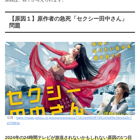
【原因１】原作者の急死「セクシー田中さん」
問題
引用：
https://news.yahoo.co.jp/expert/articles/a77d118d682f6795140a85b19ee4a5c7
ef79f83e
2024年の24時間テレビが放送されないかもしれない原因の1つ目