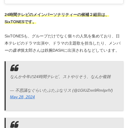
24時間テレビのメインパーソナリティーの候補２組目は、
SixTONESです。
SixTONESも、グループだけでなく個々の人気を集めており、日
本テレビのドラマ出演や、ドラマの主題歌を担当したり、メンバ
ーの
森本
慎太郎さんは鉄腕DASHに出演されるなどしています。
なんか今年の24時間テレビ、ストやりそう、なんか複雑
— 不思議なぐらいたぷたぷなリス (@1GIUZnn9RmIprIV)
May 28, 2024