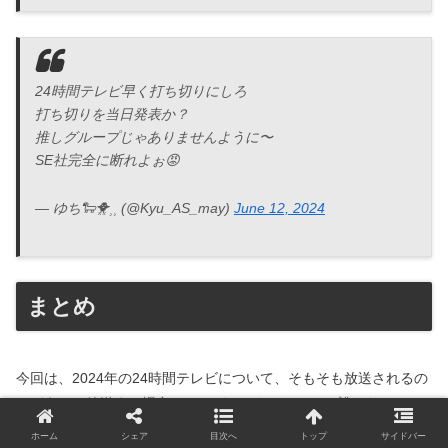
24時間テレビ早く打ち切りにしろ
打ち切りを当日発表か？
推しグループじゃありませんように〜
SE社完全に断れよぉ😡
— ゆち🐑🐥⸒⸒ (@Kyu_AS_may)
June 12, 2024
まとめ
今回は、2024年の24時間テレビについて、そもそも放送されるの
かどうか、放送する場合メインパーソナリティーは誰になるのか
をまとめました。
ホーム
シェア
目次へ
トップ
サイドバー