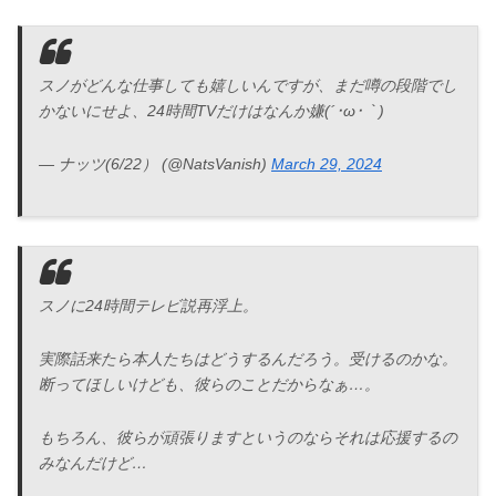
スノがどんな仕事しても嬉しいんですが、まだ噂の段階でし
かないにせよ、24時間TVだけはなんか嫌(´･ω･｀)
— ナッツ(6/22） (@NatsVanish)
March 29, 2024
スノに24時間テレビ説再浮上。
実際話来たら本人たちはどうするんだろう。受けるのかな。
断ってほしいけども、彼らのことだからなぁ…。
もちろん、彼らが頑張りますというのならそれは応援するの
みなんだけど…