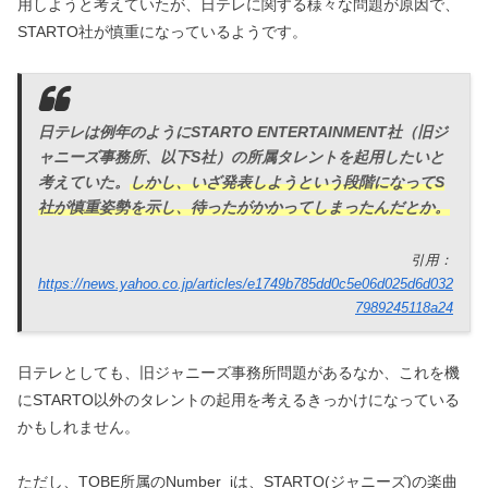
用しようと考えていたが、日テレに関する様々な問題が原因で、
STARTO社が慎重になっているようです。
日テレは例年のようにSTARTO ENTERTAINMENT社（旧ジ
ャニーズ事務所、以下S社）の所属タレントを起用したいと
考えていた。
しかし、いざ発表しようという段階になってS
社が慎重姿勢を示し、待ったがかかってしまったんだとか。
引用：
https://news.yahoo.co.jp/articles/e1749b785dd0c5e06d025d6d032
7989245118a24
日テレとしても、旧ジャニーズ事務所問題があるなか、これを機
にSTARTO以外のタレントの起用を考えるきっかけになっている
かもしれません。
ただし、TOBE所属のNumber_iは、STARTO(ジャニーズ)の楽曲