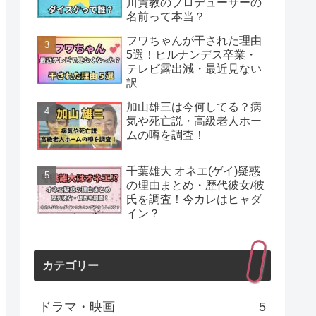
川貴教のプロデューサーの
名前って本当？
フワちゃんが干された理由
5選！ヒルナンデス卒業・
テレビ露出減・最近見ない
訳
加山雄三は今何してる？病
気や死亡説・高級老人ホー
ムの噂を調査！
千葉雄大 オネエ(ゲイ)疑惑
の理由まとめ・歴代彼女/彼
氏を調査！今カレはヒャダ
イン？
カテゴリー
ドラマ・映画
5