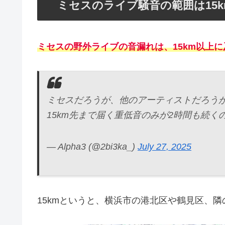
ミセスのライブ騒音の範囲は15
ミセスの野外ライブの音漏れは、15km以上
ミセスだろうが、他のアーティストだろう
15km先まで届く重低音のみが2時間も続
— Alpha3 (@2bi3ka_)
July 27, 2025
15kmというと、横浜市の港北区や鶴見区、隣