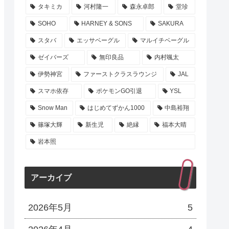
タキミカ
河村隆一
森永卓郎
堂珍
SOHO
HARNEY & SONS
SAKURA
スタバ
エッサベーグル
マルイチベーグル
ゼイバーズ
無印良品
内村颯太
伊勢神宮
ファーストクラスラウンジ
JAL
スマホ依存
ポケモンGO引退
YSL
Snow Man
はじめてずかん1000
中島裕翔
篠塚大輝
新生児
絶縁
福本大晴
岩本照
アーカイブ
2026年5月
5