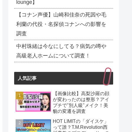
lounge】
【コナン声優】山崎和佳奈の死因や毛
利蘭の代役・名探偵コナンへの影響を
調査
中村珠緒は今なにしてる？病気の噂や
高級老人ホームについて調査！
人気記事
【画像比較】高梨沙羅の顔
が変わったのは整形？アイ
プチで"別人級"メイク！美
貌の変遷を調査
HOT LIMITの「ダイスケ」
って誰？T.M.Revolution西