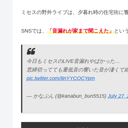
ミセスの野外ライブは、夕暮れ時の住宅街に
SNSでは、
「音漏れが家まで聞こえた」
とい
今日もミセスのLIVE音漏れやばかった…
窓締切ってても重低音の響いた音が凄くて絶
pic.twitter.com/8nYYCOCYpm
— かなぶん (@kanabun_bun5515)
July 27,