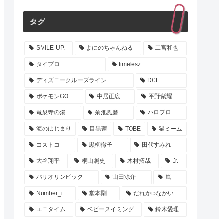
タグ
SMILE-UP.
よにのちゃんねる
二宮和也
タイプロ
timelesz
ディズニークルーズライン
DCL
ポケモンGO
中居正広
平野紫耀
竜泉寺の湯
菊池風磨
ハロプロ
海のはじまり
目黒蓮
TOBE
猫ミーム
コストコ
黒柳徹子
田代すみれ
大谷翔平
桐山照史
木村拓哉
Jr.
パリオリンピック
山田涼介
嵐
Number_i
堂本剛
だれかtoなかい
エニタイム
ベビースイミング
鈴木愛理