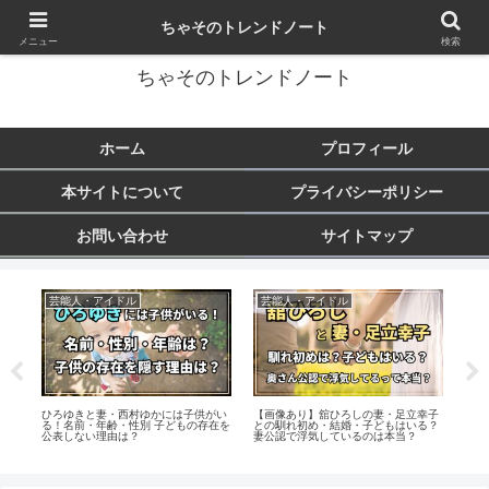
トレンド・芸能・旅行など気になることをまとめます♪
ちゃそのトレンドノート
メニュー
検索
ちゃそのトレンドノート
ホーム
プロフィール
本サイトについて
プライバシーポリシー
お問い合わせ
サイトマップ
芸能人・アイドル
芸能人・アイドル
芸
師で
ひろゆきと妻・西村ゆかには子供がい
【画像あり】舘ひろしの妻・足立幸子
【画
判に
る！名前・年齢・性別 子どもの存在を
との馴れ初め・結婚・子どもはいる？
バ読
公表しない理由は？
妻公認で浮気しているのは本当？
も低