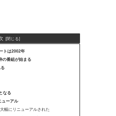
次
トは2002年
間枠の番組が始まる
れる
枠となる
ニューアル
大幅にリニューアルされた