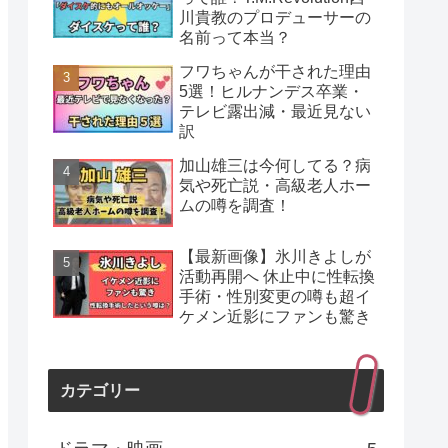
川貴教のプロデューサーの
名前って本当？
フワちゃんが干された理由
5選！ヒルナンデス卒業・
テレビ露出減・最近見ない
訳
加山雄三は今何してる？病
気や死亡説・高級老人ホー
ムの噂を調査！
【最新画像】氷川きよしが
活動再開へ 休止中に性転換
手術・性別変更の噂も超イ
ケメン近影にファンも驚き
カテゴリー