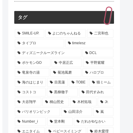
タグ
SMILE-UP.
よにのちゃんねる
二宮和也
タイプロ
timelesz
ディズニークルーズライン
DCL
ポケモンGO
中居正広
平野紫耀
竜泉寺の湯
菊池風磨
ハロプロ
海のはじまり
目黒蓮
TOBE
猫ミーム
コストコ
黒柳徹子
田代すみれ
大谷翔平
桐山照史
木村拓哉
Jr.
パリオリンピック
山田涼介
嵐
Number_i
堂本剛
だれかtoなかい
エニタイム
ベビースイミング
鈴木愛理