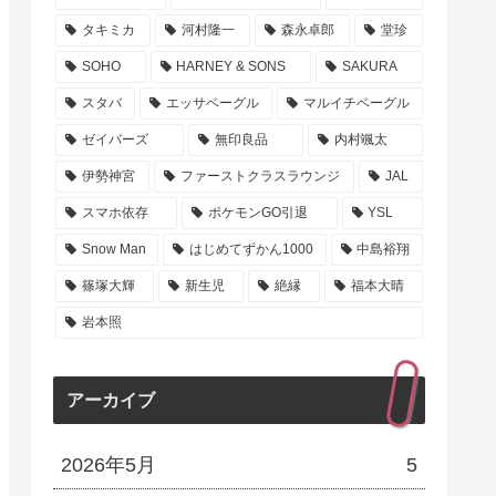
タキミカ
河村隆一
森永卓郎
堂珍
SOHO
HARNEY & SONS
SAKURA
スタバ
エッサベーグル
マルイチベーグル
ゼイバーズ
無印良品
内村颯太
伊勢神宮
ファーストクラスラウンジ
JAL
スマホ依存
ポケモンGO引退
YSL
Snow Man
はじめてずかん1000
中島裕翔
篠塚大輝
新生児
絶縁
福本大晴
岩本照
アーカイブ
2026年5月
5