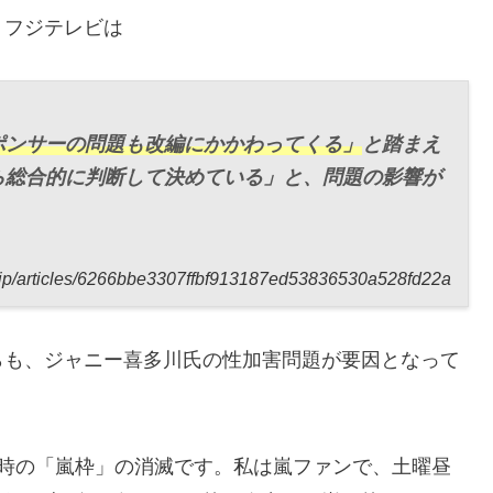
、フジテレビは
ポンサーの問題も改編にかかわってくる」
と踏まえ
ら総合的に判断して決めている」と、問題の影響が
jp/articles/6266bbe3307ffbf913187ed53836530a528fd22a
らも、ジャニー喜多川氏の性加害問題が要因となって
7時の「嵐枠」の消滅です。私は嵐ファンで、土曜昼