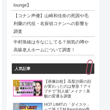
lounge】
【コナン声優】山崎和佳奈の死因や毛
利蘭の代役・名探偵コナンへの影響を
調査
中村珠緒は今なにしてる？病気の噂や
高級老人ホームについて調査！
人気記事
【画像比較】高梨沙羅の顔
が変わったのは整形？アイ
プチで"別人級"メイク！美
貌の変遷を調査
HOT LIMITの「ダイスケ」
って誰？T.M.Revolution西