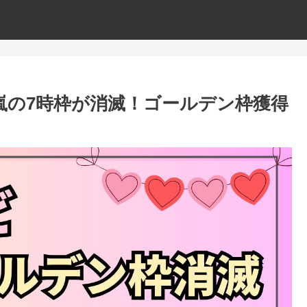
嵐の7時枠が消滅！ゴールデン枠獲得