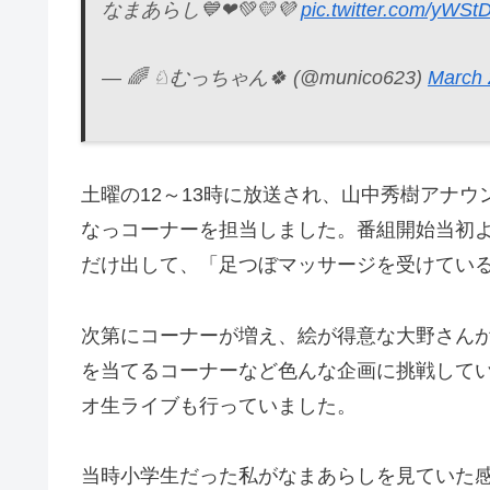
なまあらし💙❤💚💛💜
pic.twitter.com/yWSt
— 🌈 ♘むっちゃん🍀 (@munico623)
March 
土曜の12～13時に放送され、山中秀樹アナ
なっコーナーを担当しました。番組開始当初
だけ出して、「足つぼマッサージを受けてい
次第にコーナーが増え、絵が得意な大野さん
を当てるコーナーなど色んな企画に挑戦してい
オ生ライブも行っていました。
当時小学生だった私がなまあらしを見ていた