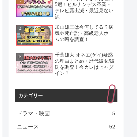
5選！ヒルナンデス卒業・
テレビ露出減・最近見ない
訳
加山雄三は今何してる？病
気や死亡説・高級老人ホー
ムの噂を調査！
千葉雄大 オネエ(ゲイ)疑惑
の理由まとめ・歴代彼女/彼
氏を調査！今カレはヒャダ
イン？
カテゴリー
ドラマ・映画
5
ニュース
52