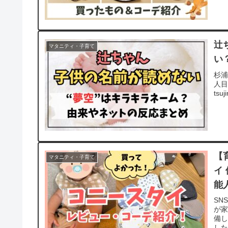
辻
マタニティ・子育て
い
杉浦
人目
tsuj
【
マタニティ・子育て
イ
能
SN
が家
備
した