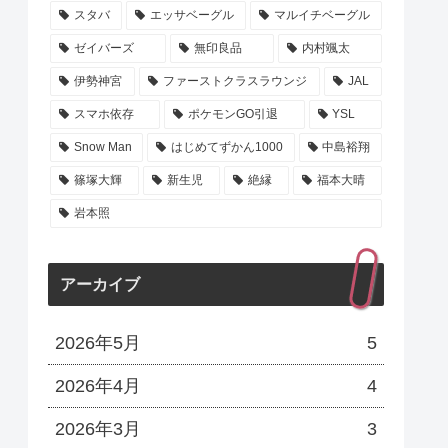
スタバ
エッサベーグル
マルイチベーグル
ゼイバーズ
無印良品
内村颯太
伊勢神宮
ファーストクラスラウンジ
JAL
スマホ依存
ポケモンGO引退
YSL
Snow Man
はじめてずかん1000
中島裕翔
篠塚大輝
新生児
絶縁
福本大晴
岩本照
アーカイブ
2026年5月
5
2026年4月
4
2026年3月
3