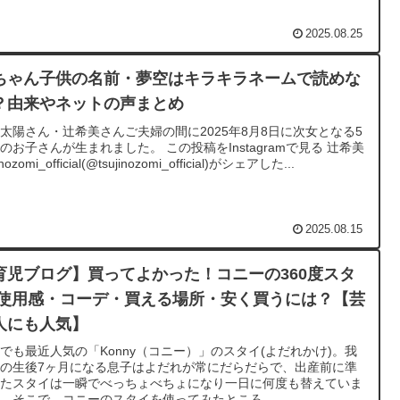
2025.08.25
ちゃん子供の名前・夢空はキラキラネームで読めな
？由来やネットの声まとめ
太陽さん・辻希美さんご夫婦の間に2025年8月8日に次女となる5
のお子さんが生まれました。 この投稿をInstagramで見る 辻希美
inozomi_official(@tsujinozomi_official)がシェアした...
2025.08.15
育児ブログ】買ってよかった！コニーの360度スタ
 使用感・コーデ・買える場所・安く買うには？【芸
人にも人気】
Sでも最近人気の「Konny（コニー）」のスタイ(よだれかけ)。我
の生後7ヶ月になる息子はよだれが常にだらだらで、出産前に準
したスタイは一瞬でべっちょべちょになり一日に何度も替えていま
。そこで、コニーのスタイを使ってみたところ...