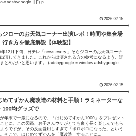
ow.adsbygoogle || []).p...
2026.02.15
らジローのお天気コーナー出演レポ！時間や集合場
、行き方を徹底解説【体験記】
25年12月下旬、日テレ「news every.」そらジローのお天気コーナ
に出演してきました。これから出演される方の参考になるよう、詳
とめたいと思います。 (adsbygoogle = window.adsbygoogle
2026.02.15
じめてずかん魔改造の材料と手順！ラミネーターな
・100均グッズで
が年末で一歳になるので、「はじめてずかん1000」をプレゼント
ることに。この図鑑、お子さんウケがとても良く長く楽しんでもら
るようですが、その反面愛用しすぎて「ボロボロになった」という
。そこで、はじめてずかんを「魔改造」することに...