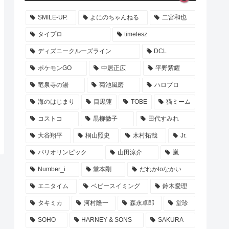
SMILE-UP.
よにのちゃんねる
二宮和也
タイプロ
timelesz
ディズニークルーズライン
DCL
ポケモンGO
中居正広
平野紫耀
竜泉寺の湯
菊池風磨
ハロプロ
海のはじまり
目黒蓮
TOBE
猫ミーム
コストコ
黒柳徹子
田代すみれ
大谷翔平
桐山照史
木村拓哉
Jr.
パリオリンピック
山田涼介
嵐
Number_i
堂本剛
だれかtoなかい
エニタイム
ベビースイミング
鈴木愛理
タキミカ
河村隆一
森永卓郎
堂珍
SOHO
HARNEY & SONS
SAKURA