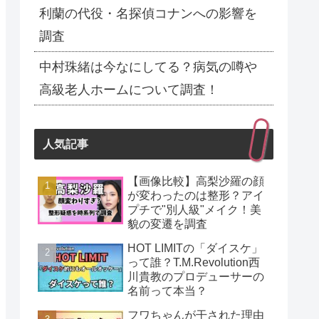
利蘭の代役・名探偵コナンへの影響を
調査
中村珠緒は今なにしてる？病気の噂や
高級老人ホームについて調査！
人気記事
【画像比較】高梨沙羅の顔
が変わったのは整形？アイ
プチで"別人級"メイク！美
貌の変遷を調査
HOT LIMITの「ダイスケ」
って誰？T.M.Revolution西
川貴教のプロデューサーの
名前って本当？
フワちゃんが干された理由