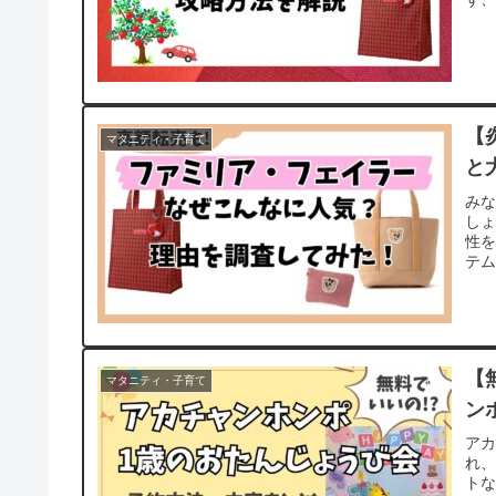
【
マタニティ・子育て
と
み
し
性
テム
【
マタニティ・子育て
ン
アカ
れ
トな