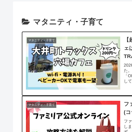
マタニティ・子育て
【
マタニティ・子育て
ェ
TR
20
た。
「O
して
フ
マタニティ・子育て
(
ファ
します
ず、