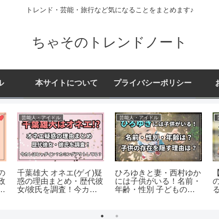
トレンド・芸能・旅行など気になることをまとめます♪
ちゃそのトレンドノート
ル
本サイトについて
プライバシーポリシー
芸能人・アイドル
芸能人・アイドル
の
千葉雄大 オネエ(ゲイ)疑
ひろゆきと妻・西村ゆか
政
惑の理由まとめ・歴代彼
には子供がいる！名前・
つ
女/彼氏を調査！今カレ
年齢・性別 子どもの存
み
はヒャダイン？
在を公表しない理由は？
1