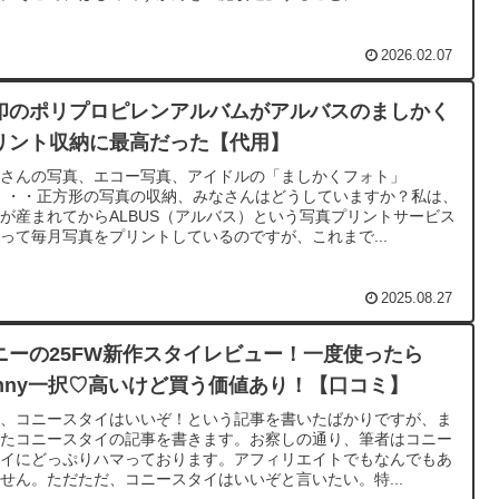
2026.02.07
印のポリプロピレンアルバムがアルバスのましかく
リント収納に最高だった【代用】
子さんの写真、エコー写真、アイドルの「ましかくフォト」
c・・・正方形の写真の収納、みなさんはどうしていますか？私は、
が産まれてからALBUS（アルバス）という写真プリントサービス
って毎月写真をプリントしているのですが、これまで...
2025.08.27
ニーの25FW新作スタイレビュー！一度使ったら
onny一択♡高いけど買う価値あり！【口コミ】
日、コニースタイはいいぞ！という記事を書いたばかりですが、ま
またコニースタイの記事を書きます。お察しの通り、筆者はコニー
タイにどっぷりハマっております。アフィリエイトでもなんでもあ
せん。ただただ、コニースタイはいいぞと言いたい。特...