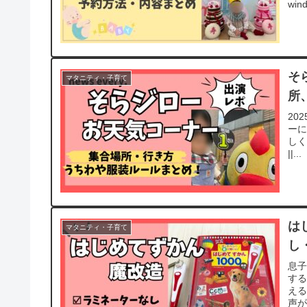
wind
そ
マタニティ・子育て
所
20
ー
しくま
||...
は
マタニティ・子育て
し
息子
す
え
声が