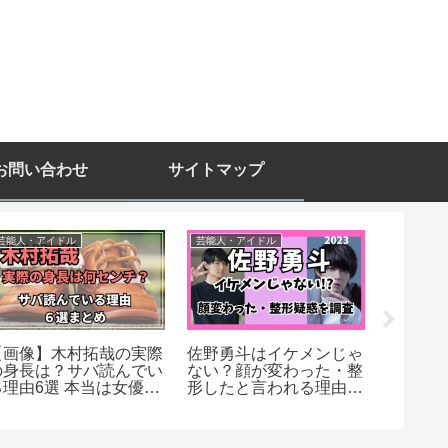
お問い合わせ
サイトマップ
芸能人・アイドル
芸能人・アイドル
芸能人・ア
【画像】木村拓哉の実際
佐野勇斗はイケメンじゃ
【画像
の身長は？サバ読んでい
ない？顔が変わった・整
は京都
る理由6選 本当は女優よ
形したと言われる理由
邸？腕
りも低い？【公称
は？
総額は
76cm】