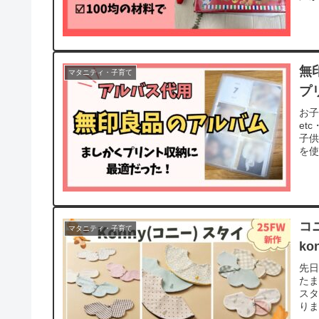
無
マタニティ・子育て
プ
お
et
子供
を使
コ
マタニティ・子育て
k
先
た
ス
りま