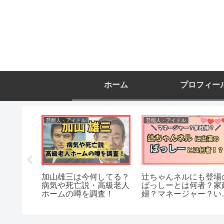
ホーム
プロフィー
芸能人・アイドル
芸能人・アイドル
ろしの
加山雄三は今何してる？
辻ちゃんネルにも登場
愛知県の
病気や死亡説・高級老人
ばっしーとは何者？家
場所や評
ホームの噂を調査！
婦？マネージャー？い
からの関係？調査して
た