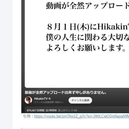
引用：
https://youtu.be/1mTAo1Z_g7c?si=JWiLCwO2m9apqiW