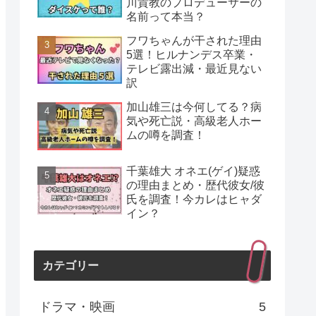
川貴教のプロデューサーの
名前って本当？
フワちゃんが干された理由
5選！ヒルナンデス卒業・
テレビ露出減・最近見ない
訳
加山雄三は今何してる？病
気や死亡説・高級老人ホー
ムの噂を調査！
千葉雄大 オネエ(ゲイ)疑惑
の理由まとめ・歴代彼女/彼
氏を調査！今カレはヒャダ
イン？
カテゴリー
ドラマ・映画
5