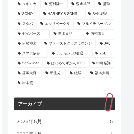
タキミカ
河村隆一
森永卓郎
堂珍
SOHO
HARNEY & SONS
SAKURA
スタバ
エッサベーグル
マルイチベーグル
ゼイバーズ
無印良品
内村颯太
伊勢神宮
ファーストクラスラウンジ
JAL
スマホ依存
ポケモンGO引退
YSL
Snow Man
はじめてずかん1000
中島裕翔
篠塚大輝
新生児
絶縁
福本大晴
岩本照
アーカイブ
2026年5月
5