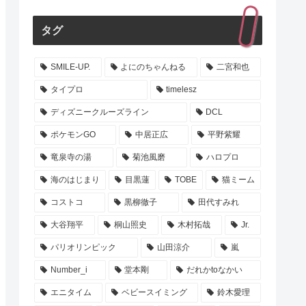
タグ
SMILE-UP.
よにのちゃんねる
二宮和也
タイプロ
timelesz
ディズニークルーズライン
DCL
ポケモンGO
中居正広
平野紫耀
竜泉寺の湯
菊池風磨
ハロプロ
海のはじまり
目黒蓮
TOBE
猫ミーム
コストコ
黒柳徹子
田代すみれ
大谷翔平
桐山照史
木村拓哉
Jr.
パリオリンピック
山田涼介
嵐
Number_i
堂本剛
だれかtoなかい
エニタイム
ベビースイミング
鈴木愛理