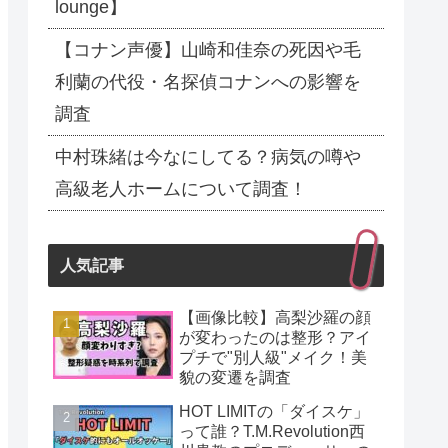
lounge】
【コナン声優】山崎和佳奈の死因や毛
利蘭の代役・名探偵コナンへの影響を
調査
中村珠緒は今なにしてる？病気の噂や
高級老人ホームについて調査！
人気記事
【画像比較】高梨沙羅の顔
が変わったのは整形？アイ
プチで"別人級"メイク！美
貌の変遷を調査
HOT LIMITの「ダイスケ」
って誰？T.M.Revolution西