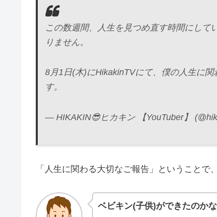
この数週間、人生を見つめ直す時間にして
りません。
8月1日(木)にHikakinTVにて、僕の
す。
— HIKAKIN😎ヒカキン 【YouTuber】 (@hik
「人生に関わる大切なご報告」ということで
ベビキン(子供)ができたのか