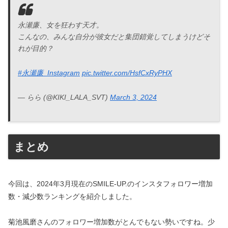
永瀬廉、女を狂わす天才。
こんなの、みんな自分が彼女だと集団錯覚してしまうけどそ
れが目的？
#永瀬廉_Instagram
pic.twitter.com/HsfCxRyPHX
— らら (@KIKI_LALA_SVT)
March 3, 2024
まとめ
今回は、2024年3月現在のSMILE-UP.のインスタフォロワー増加
数・減少数ランキングを紹介しました。
菊池風磨さんのフォロワー増加数がとんでもない勢いですね。少