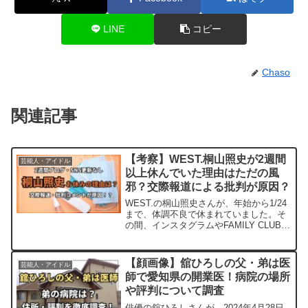
LINE
コピー
Chaso
関連記事
【考察】WEST.桐山照史が2週間
芸能人・アイドル
以上休んでいた理由はただの風
邪？交際報道による批判が原因？
WEST.の桐山照史さんが、年始から1/24
まで、体調不良で休まれていました。そ
の間、インスタグラムやFAMILY CLUB
webの有料ブログなど、SNS関連の投稿
が全くなく、イベントも欠席されていま
した。メンバーからは「体調不良」とし
【顔画像】舘ひろしの父・弟は医
芸能人・アイドル
か...
師で愛知県の開業医！病院の場所
や評判について調査
俳優の舘ひろしさんが、2024年4月28日