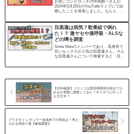
お笑いコンビロッチの中岡創一さんが、
2024年5月20日のYouTubeライブにて結
婚したことを発表しました。なんと、交
際13年を経てのゴールイン！本記事で
は、ロッチ中岡と結婚相手(嫁)の馴れ初
めロッチ中岡と結婚相手(嫁)のあいだに
目黒蓮は病気？歌番組で倒れ
芸能人・アイドル
は子供は...
た！？ 激ヤセや過呼吸・ALSな
どの噂を調査
Snow Manのメンバーであり、高身長で
甘いルックスが人気の目黒蓮さん。そん
な目黒蓮さんについて検索すると「目黒
蓮 病気」という検索候補が表示されま
す。ネットでは「ALS」「過呼吸」「激
ヤセ」などのワードも挙がっています
が、果たして目黒蓮...
【2024最新】コストコは閉店時間何分前まで入
れるか実際に調査してみた！ギリギリに行って
も大丈夫？
ブラタモリ レギュラー放送終了の理由は？考え
られる理由５選【徹底調査】