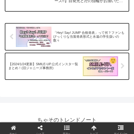
ーズ!!】自発光と卍の指輪がお揃いだと
発覚した日」にて、中丸雄一さん・山田
涼介さん・菊池風磨さんが朝ごはんに行
った恵比寿の定食屋さん「なかよし」に
ついて紹介...
「Hey! Say! JUMP 合格発表」って何？ファンも
びっくりな当落発表形式と永遠の学生扱いの
数々
【2024/1/24更新】SMILE-UP.公式インスタ一覧
まとめ！(旧ジャニーズ事務所)
ちゃそのトレンドノート
Copyright © 2021-2021 created by hiropon.
ホーム
シェア
目次へ
トップ
サイドバー