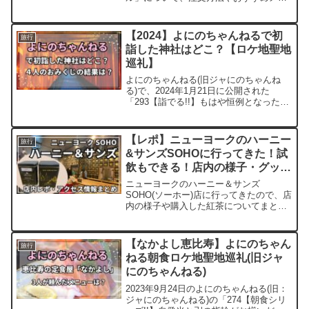
ューなどを詳しく解説します。最初に結
論から言うと、「マジでおすすめ！」
「NY行ったら絶対食べてほしい」という
【2024】よにのちゃんねるで初
旅行
大満足のベーグルでした。...
詣した神社はどこ？【ロケ地聖地
巡礼】
よにのちゃんねる(旧ジャにのちゃんね
る)で、2024年1月21日に公開された
「293【詣でる!!】もはや恒例となった詣
の日」にて、よにのメンバーが4人で初詣
に行く様子が公開されました。今回は、
この記事を読んで分かることよにのちゃ
【レポ】ニューヨークのハーニー
旅行
んねるで初詣...
&サンズSOHOに行ってきた！試
飲もできる！店内の様子・グッズ
まとめ
ニューヨークのハーニー＆サンズ
SOHO(ソーホー)店に行ってきたので、店
内の様子や購入した紅茶についてまとめ
ます。ハーニー＆サンズは日本にもある
有名な紅茶店HARNEY & SONS（ハーニ
ー＆サンズ ）は、日本にも表参道店湘南
【なかよし恵比寿】よにのちゃん
旅行
T-SIT...
ねる朝食ロケ地聖地巡礼(旧ジャ
にのちゃんねる)
2023年9月24日のよにのちゃんねる(旧：
ジャにのちゃんねる)の「274【朝食シリ