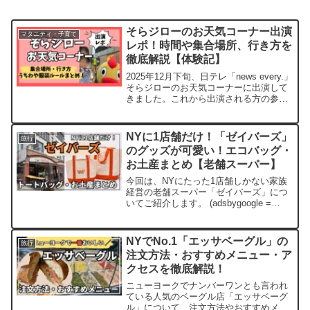
そらジローのお天気コーナー出演
マタニティ・子育て
レポ！時間や集合場所、行き方を
徹底解説【体験記】
2025年12月下旬、日テレ「news every.」
そらジローのお天気コーナーに出演して
きました。これから出演される方の参考
になるよう、詳しくまとめたいと思いま
す。 (adsbygoogle = window.adsbygoogle
||...
NYに1店舗だけ！「ゼイバーズ」
旅行
のグッズが可愛い！エコバッグ・
お土産まとめ【老舗スーパー】
今回は、NYにたった1店舗しかない家族
経営の老舗スーパー「ゼイバーズ」につ
いてご紹介します。 (adsbygoogle =
window.adsbygoogle || []).push({});アクセ
ス住所：2245 Broadway, N...
NYでNo.1「エッサベーグル」の
旅行
注文方法・おすすめメニュー・ア
クセスを徹底解説！
ニューヨークでナンバーワンとも言われ
ている人気のベーグル店「エッサベーグ
ル」について、注文方法やおすすめメニ